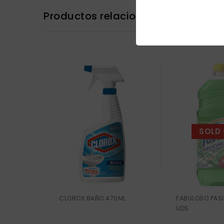
Productos relacionados
SOLD
CLOROX BAÑO 470ML
FABULOSO PASIO
UDS