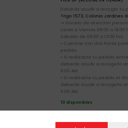
PICK UP (RECOGE EN TIENDA)
Deberás acudir a recoger tu p
Trigo 1573, Colonia Jardines d
➙ Horario de atención person
Lunes a Viernes 08:00 a 16:00 h
Sábado de 08:00 a 13:00 hrs.
• Cuentas con dos horas post
pedido.
• Si realizaste tu pedido entr
deberás acudir a recogerlo en 
6:00 AM.
• Si realizaste tu pedido el dí
deberás acudir a recogerlo en 
6:00 AM.
10 disponibles
Si estas interesado en nues