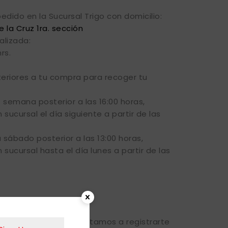
edido en la Sucursal Trigo con domicilio:
e la Cruz 1ra. sección
alizada:
rs.
eriores a tu compra para recoger tu
e semana posterior a las 16:00 horas,
sucursal el día siguiente a partir de las
a sábado posterior a las 13:00 horas,
sucursal hasta el día lunes a partir de las
tros productos, te invitamos a registrarte