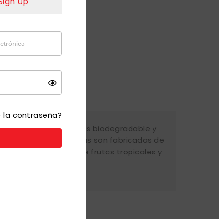
Sign Up
como usuario.
NGRESAR/ REGISTRAR
e la contraseña?
en animal. Su fórmula es biodegradable y
 ambiente, sus botellas son fabricadas de
suavidad y un aroma de frutas tropicales y