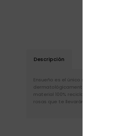
Descripción
Ensueño es el único suavizante de telas en
dermatológicamente probada, ayudando a c
material 100% reciclado y son reciclables
rosas que te llevarán a un mundo de energí