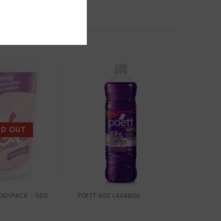
LD OUT
 DOYPACK – 500
POETT 900 LAVANDA
POETT 9