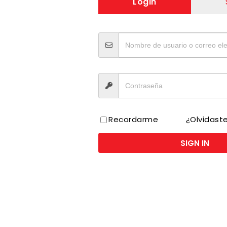
Login
I
Recordarme
¿Olvidast
 México de origen vegetal, libre de ingredientes de orig
SIGN IN
uidar de ti y los tuyos. Interesados en cuidar el medio
. Con Ensueño Max Fresca Armonía podrás disfrutar de la 
a y alegría.