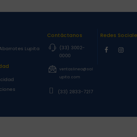
Contáctanos
Redes Social
(33) 3002-
Abarrotes Lupita
0000
idad
ventaslinea@sal
upita.com
acidad
ciones
(33) 2833-7217