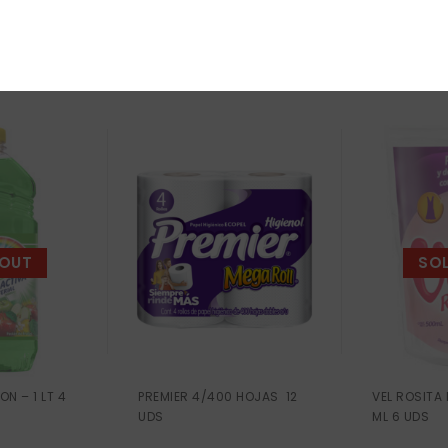
 OUT
SO
N – 1 LT 4
PREMIER 4/400 HOJAS 12
VEL ROSITA
UDS
ML 6 UDS