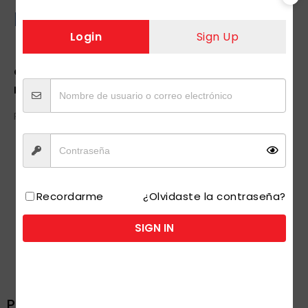
PREMIER SERVILLETAS 450 H
Login
Sign Up
4 UDS
Categorías:
Hogar
,
Servilletas
Etiqueta:
PREMIER SERVILLETAS 450 H 4 UDS
PREMIER SERVILLETAS 450 H 4 UDS
Si estas interesado en nuestros productos, te
invitamos a registrarte como usuario.
Recordarme
¿Olvidaste la contraseña?
INGRESAR/ REGISTRAR
SIGN IN
Productos relacionados