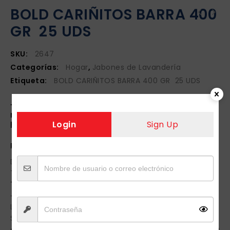
BOLD CARIÑITOS BARRA 400
GR 25 UDS
SKU:
2647
Categorías:
Hogar
,
Jabones de Lavandería
Etiqueta:
BOLD CARIÑITOS BARRA 400 GR 25 UDS
➙ Realiza la compra de tus productos de
manera segura desde la comodidad de tu
Login
Sign Up
hogar.
PICK UP (RECOGE EN TIENDA)
Deberás acudir a recoger tu pedido en la Sucursal
Trigo con domicilio:
Trigo 1573, Colonia Jardines de la Cruz 1ra. sección
➙ Horario de atención personalizada:
Lunes a Viernes 08:00 a 16:00 hrs.
Sábado de 08:00 a 13:00 hrs.
• Cuentas con dos horas posteriores a tu compra para