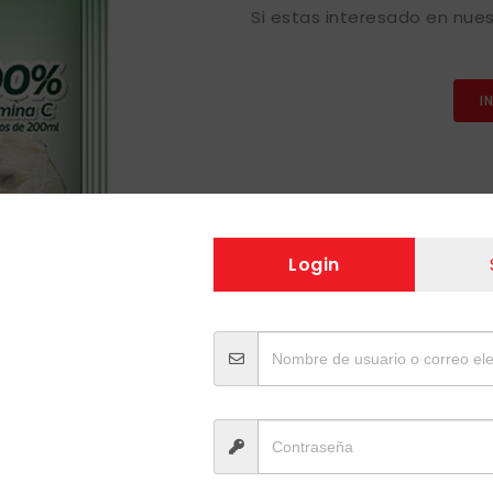
Si estas interesado en nues
I
Login