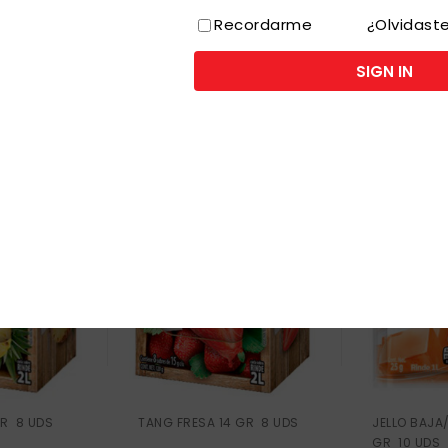
Recordarme
¿Olvidast
SIGN IN
GR 8 UDS
TANG FRESA 14 GR 8 UDS
JELLO BAJA
GR 10 UDS