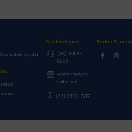
Contáctanos
Redes Social
(33) 3002-
Abarrotes Lupita
0000
idad
ventaslinea@sal
upita.com
acidad
ciones
(33) 2833-7217