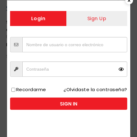
SPEED ROLL 6/30 ML 1 UDS
Login
Sign Up
SKU:
2049
Categorías:
Farmacia y perfumería
,
Cuidado
Personal
Etiqueta:
SPEED ROLL 6/30 ML 1 UDS
SPEED ROLL 6/30 ML 1 UDS
Si estas interesado en nuestros productos, te
invitamos a registrarte como usuario.
Recordarme
¿Olvidaste la contraseña?
SIGN IN
INGRESAR/ REGISTRAR