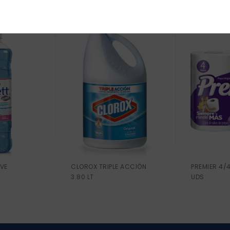
VE
CLOROX TRIPLE ACCIÓN
PREMIER 4/
3.80 LT
UDS