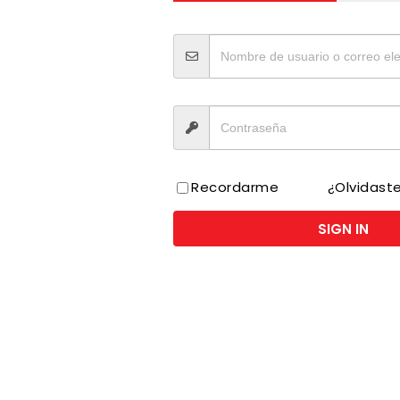
I
Recordarme
¿Olvidast
SIGN IN
s de fragancias únicas y extractos naturales