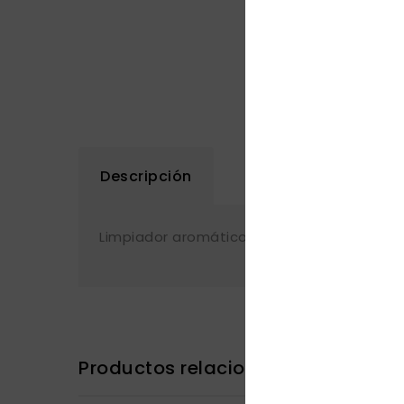
Descripción
Limpiador aromático con el que disfrutará
Productos relacionados