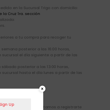
edido en la Sucursal Trigo con domicilio:
e la Cruz 1ra. sección
alizada:
rs.
eriores a tu compra para recoger tu
e semana posterior a las 16:00 horas,
sucursal el día siguiente a partir de las
a sábado posterior a las 13:00 horas,
sucursal hasta el día lunes a partir de las
Sign Up
tros productos, te invitamos a registrarte