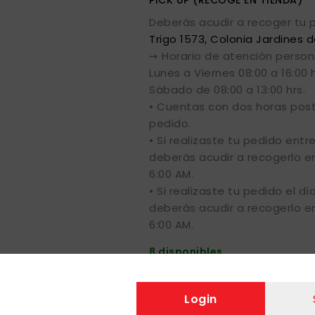
PICK UP (RECOGE EN TIENDA)
Deberás acudir a recoger tu p
Trigo 1573, Colonia Jardines d
➙ Horario de atención person
Lunes a Viernes 08:00 a 16:00 h
Sábado de 08:00 a 13:00 hrs.
• Cuentas con dos horas post
pedido.
• Si realizaste tu pedido entr
deberás acudir a recogerlo en 
6:00 AM.
• Si realizaste tu pedido el dí
deberás acudir a recogerlo en 
6:00 AM.
8 disponibles
Login
Si estas interesado en nues