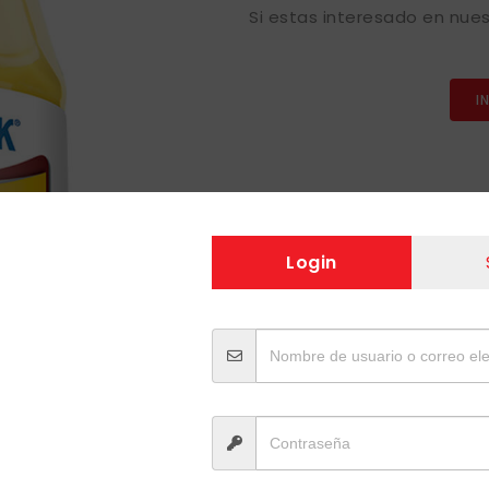
Si estas interesado en nues
I
Login