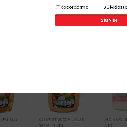
Recordarme
¿Olvidast
SIGN IN
SO
 ITALIANO
CLEMENTE ADER MIL ISLAS
MC MAYO LI
237 ML 4 UDS
UDS