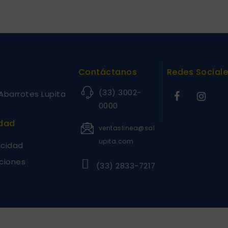
Contáctanos
Redes Social
(33) 3002-
Abarrotes Lupita
0000
idad
ventaslinea@sal
upita.com
acidad
ciones
(33) 2833-7217