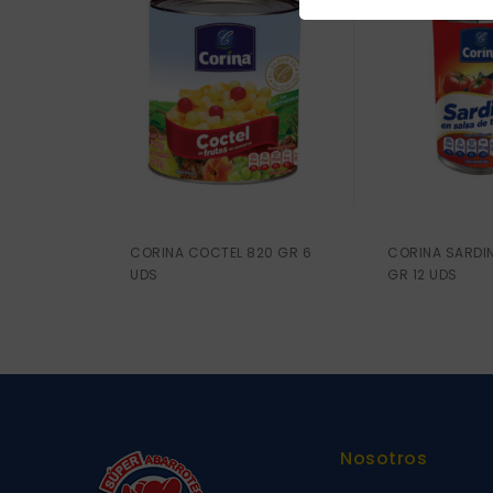
CORINA COCTEL 820 GR 6
CORINA SARDIN
UDS
GR 12 UDS
Nosotros