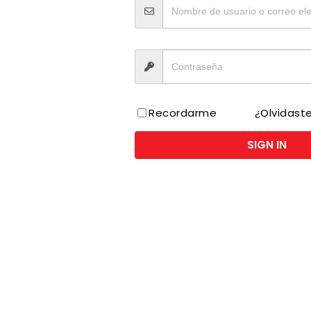
Recordarme
¿Olvidast
SIGN IN