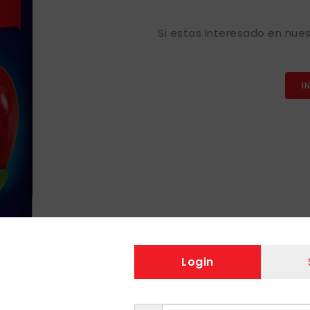
Si estas interesado en nues
I
Login