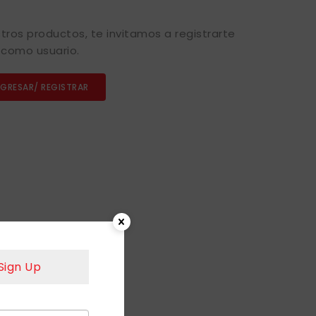
tros productos, te invitamos a registrarte
como usuario.
NGRESAR/ REGISTRAR
Sign Up