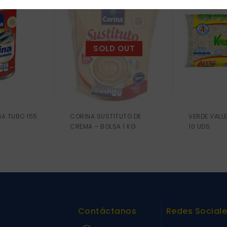
SOLD OUT
A TUBO 155
CORINA SUSTITUTO DE
VERDE VALLE
CREMA – BOLSA 1 KG
10 UDS
Contáctanos
Redes Social