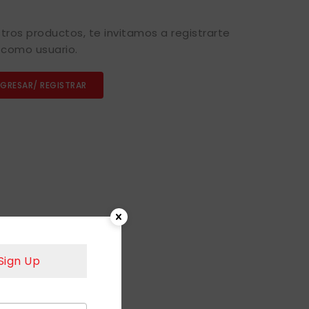
tros productos, te invitamos a registrarte
como usuario.
NGRESAR/ REGISTRAR
Sign Up