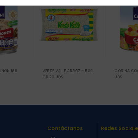
IÑON 186
VERDE VALLE ARROZ – 500
CORINA COC
GR 20 UDS
UDS
Contáctanos
Redes Social