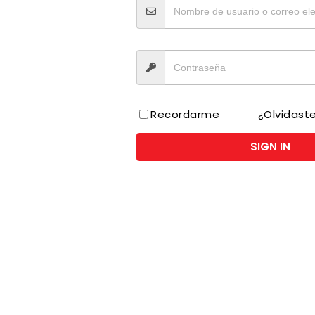
Recordarme
¿Olvidast
 sin azúcar añadida. Con un envase innovador, practico y 
SIGN IN