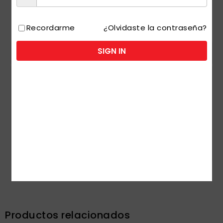
Recordarme
¿Olvidaste la contraseña?
SIGN IN
Descripción
Disfruta del néctar de durazno 0% azúcar
añadida.
° Hecho con fruta 100% natural
° Bajo en calorías
Productos relacionados