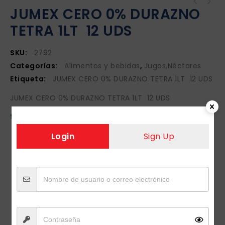
JUMEX CERO 0% DURAZNO
TETRA 1LT 12 UDS
SKU:
2792
Categorías:
Alimentos y bebidas
,
Jugos,Néctares
Etiqueta:
JUMEX CERO 0% DURAZNO TETRA 1LT 12 UDS
JUMEX CERO 0% DURAZNO TETRA 1LT 12 UDS
9 disponibles
Login
Sign Up
Si estas interesado en nuestros productos, te
invitamos a registrarte como usuario.
INGRESAR/ REGISTRAR