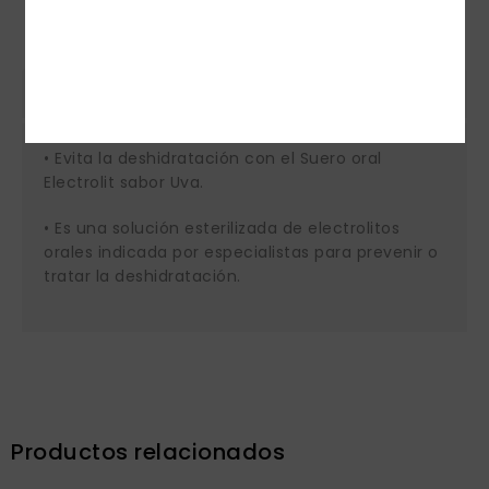
Descripción
• Evita la deshidratación con el Suero oral
Electrolit sabor Uva.
• Es una solución esterilizada de electrolitos
orales indicada por especialistas para prevenir o
tratar la deshidratación.
Productos relacionados