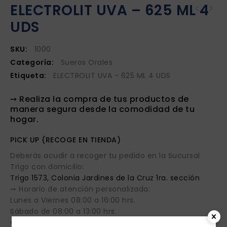
ELECTROLIT UVA – 625 ML 4
UDS
SKU:
1000
Categoría:
Sueros Orales
Etiqueta:
ELECTROLIT UVA - 625 ML 4 UDS
➙ Realiza la compra de tus productos de
manera segura desde la comodidad de tu
hogar.
PICK UP (RECOGE EN TIENDA)
Deberás acudir a recoger tu pedido en la Sucursal
Trigo con domicilio:
Trigo 1573, Colonia Jardines de la Cruz 1ra. sección
➙ Horario de atención personalizada:
Lunes a Viernes 08:00 a 16:00 hrs.
Sábado de 08:00 a 13:00 hrs.
• Cuentas con dos horas posteriores a tu compra para