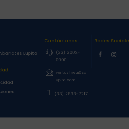
Contáctanos
Redes Social
(33) 3002-
Abarrotes Lupita
0000
idad
ventaslinea@sal
upita.com
acidad
ciones
(33) 2833-7217