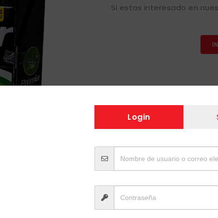
Si estas interesado en nues
I
Login