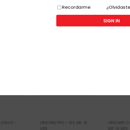
Recordarme
¿Olvidast
SIGN IN
SO
LOGICO –
LIRIO NEUTRO – 100 GR 10
LIRIO MIEL 
UDS
GR 10 UDS