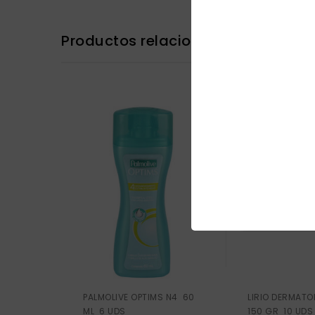
Productos relacionados
PALMOLIVE OPTIMS N4 60
LIRIO DERMATO
ML 6 UDS
150 GR 10 UDS