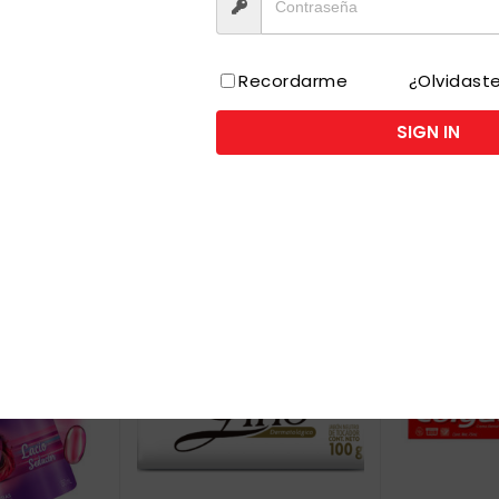
I
Recordarme
¿Olvidast
SIGN IN