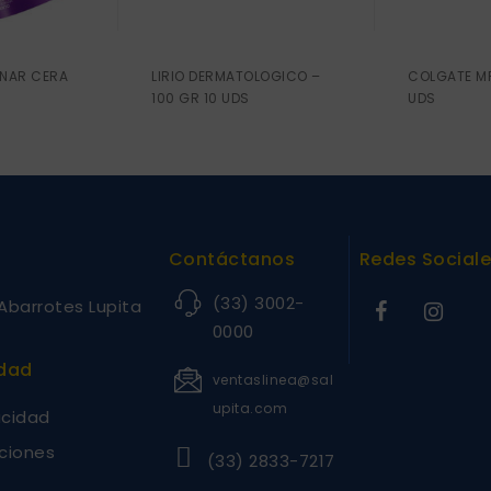
INAR CERA
LIRIO DERMATOLOGICO –
COLGATE MF
100 GR 10 UDS
UDS
Contáctanos
Redes Social
(33) 3002-
Abarrotes Lupita
0000
idad
ventaslinea@sal
upita.com
acidad
ciones
(33) 2833-7217