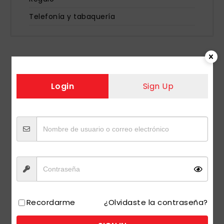
Telefonía y tabaquería
»
Inicio
Productos etiquetados “VEL ROSITA 450 ML 6 UDS”
Login
Sign Up
Recordarme
¿Olvidaste la contraseña?