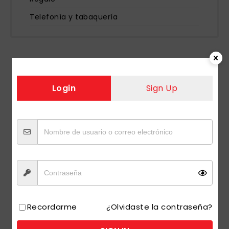
Telefonía y tabaquería
»
Inicio
Productos etiquetados “TANG UVA 14 GR 8 UDS”
Login
Sign Up
Recordarme
¿Olvidaste la contraseña?