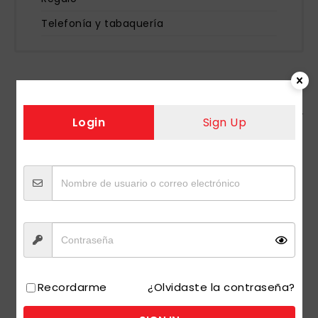
Telefonía y tabaquería
»
Inicio
Productos etiquetados “SAVILE RESTAURACION 730 ML
Login
Sign Up
1 UDS”
Recordarme
¿Olvidaste la contraseña?