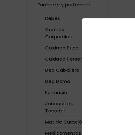
Farmacia y perfumería
Bebés
Cremas
Corporales
Cuidado Bucal
Cuidado Personal
Deo Caballero
Deo Dama
Farmacia
Jabones de
Tocador
Mat de Curación
Medicamentos