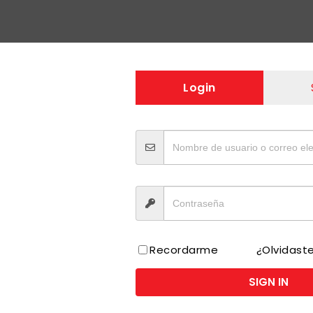
Login
Recordarme
¿Olvidast
SIGN IN