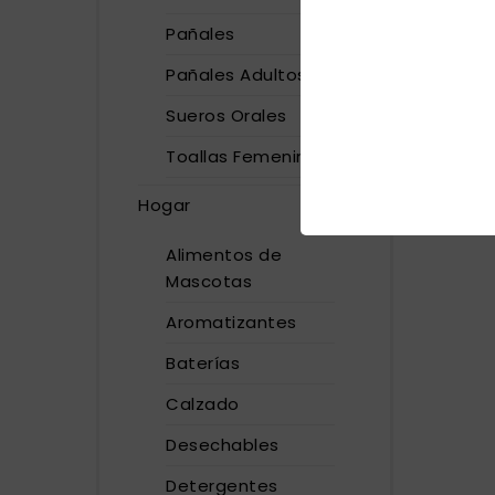
Pañales
Pañales Adultos
Sueros Orales
Toallas Femeninas
Hogar
Alimentos de
Mascotas
Aromatizantes
Baterías
Calzado
Desechables
Detergentes